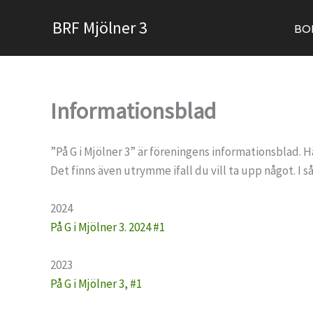
Hoppa
BRF Mjölner 3
till
BO
innehåll
Informationsblad
”På G i Mjölner 3” är föreningens informationsblad. H
Det finns även utrymme ifall du vill ta upp något. I s
2024
På G i Mjölner 3. 2024 #1
2023
På G i Mjölner 3, #1