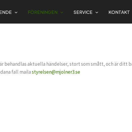
ENDE
FÖRENINGEN
SERVICE
KONTAKT
är behandlas aktuella händelser, stort som smått, och är ditt bäs
ådana fall maila
styrelsen@mjolner3.se